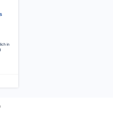
s
lich in
d